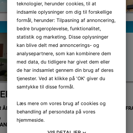
teknologier, herunder cookies, til at
indsamle oplysninger om dig til forskellige
formål, herunder: Tilpasning af annoncering,
SPORTSCAFEEN
bedre brugeroplevelse, funktionalitet,
statistik og marketing. Disse oplysninger
kan blive delt med annoncerings- og
analysepartnere, som kan kombinere dem
med data, du tidligere har givet dem eller
de har indsamlet gennem din brug af deres
tjenester. Ved at klikke på 'OK' giver du
samtykke til disse formål.
RIEN 2026
Læs mere om vores brug af cookies og
BEN ALLE DAGE FRA 12:00 TIL 16:00 SAMT ONSDAGE FRA 1
behandling af persondata på vores
D
hjemmeside.
LAND
VIS
DETALJER