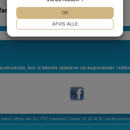
facebook
JA
NEJ
OK
JA
NEJ
NØDVENDIGE
PRÆFERENCER
AFVIS ALLE
JA
NEJ
JA
NEJ
MARKETING
STATISTIK
acebookside, hvor vi løbende opdaterer om begivenheder i hallen
Hallen | Øster Alle 10 | 7752 Snedsted | Telefon: 97 93 44 90 | info@snedste