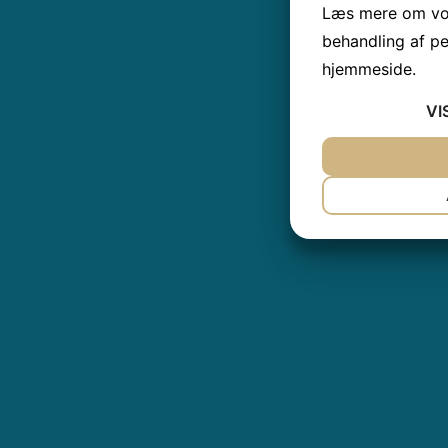
Læs mere om vor
behandling af p
hjemmeside.
VI
JA
NEJ
NØDVENDIG
JA
NEJ
MARKETING