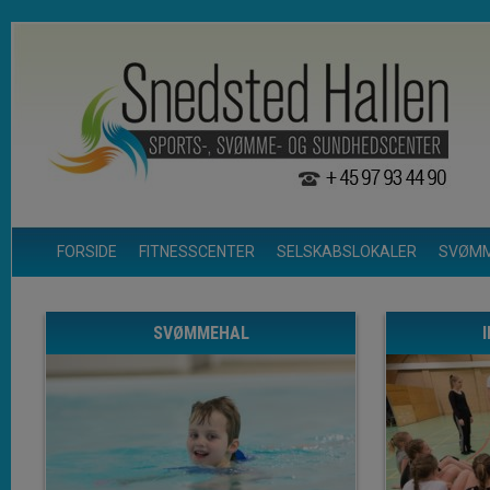
FORSIDE
FITNESSCENTER
SELSKABSLOKALER
SVØM
SVØMMEHAL